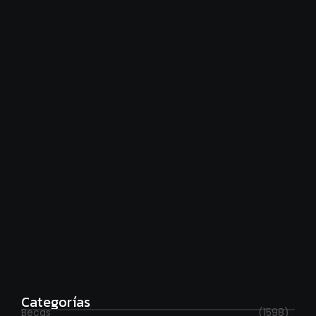
Financiamiento universitario: hay que cumplir la ley
agosto 7, 2026
Estudia con beca en el Reino Unido
agosto 7, 2026
Categorías
Becas
(1598)