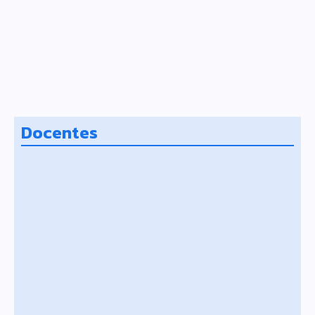
Docentes