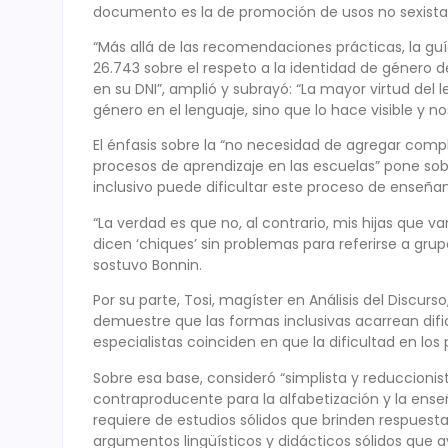
documento es la de promoción de usos no sexistas 
“Más allá de las recomendaciones prácticas, la guí
26.743 sobre el respeto a la identidad de género d
en su DNI”, amplió y subrayó: “La mayor virtud del 
género en el lenguaje, sino que lo hace visible y no
El énfasis sobre la “no necesidad de agregar compl
procesos de aprendizaje en las escuelas” pone sob
inclusivo puede dificultar este proceso de enseñan
“La verdad es que no, al contrario, mis hijas que 
dicen ‘chiques’ sin problemas para referirse a gru
sostuvo Bonnin.
Por su parte, Tosi, magíster en Análisis del Discur
demuestre que las formas inclusivas acarrean dific
especialistas coinciden en que la dificultad en lo
Sobre esa base, consideró “simplista y reduccionis
contraproducente para la alfabetización y la enseñ
requiere de estudios sólidos que brinden respuesta
argumentos lingüísticos y didácticos sólidos que a