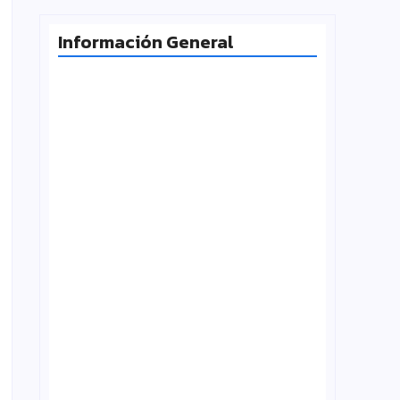
Información General
Milei desafía la Corte y las
universidades vuelven a la calle
agosto 4, 2026