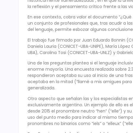
históricamente vulnerabilizadas”, en el que la uni
la reflexión y el pensamiento crítico frente a las vi
En ese contexto, cobra valor el documento “¿Qué dic
un conjunto de profesionales que, tras acudir a la
del lenguaje, permite esbozar algunas conclusion
El trabajo fue firmado por Juan Eduardo Bonnin (
Daniela Lauria (CONICET-UBA-UNIPE), María Lópe
UBA), Carolina Tosi (CONICET-UBA-UNLZ) y Gabriel
Una de las preguntas plantea si el lenguaje inclus
enorme mayoría. Una encuesta realizada sobre 2.30
respondieron aceptaba su uso al inicio de una fras
aceptaba en la mitad (“llamé a mis amigues para i
generalizada.
Otro aspecto que señalan las y los especialistas
exclusivamente argentino. Un ejemplo de ello es el c
desde 2015 el pronombre neutro “hen” (“elle”) y su
uso del punto medio para indicar al mismo tiemp
pronombres no binarios como “iels” o “elleux” (“elle