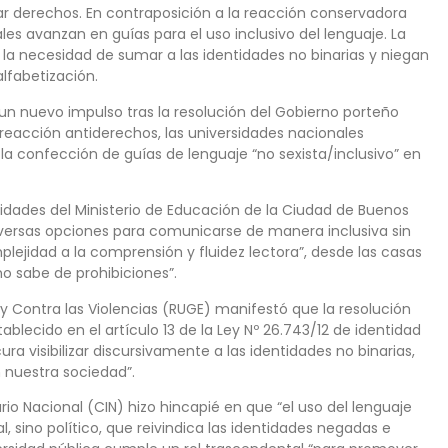
iar derechos. En contraposición a la reacción conservadora
les avanzan en guías para el uso inclusivo del lenguaje. La
 la necesidad de sumar a las identidades no binarias y niegan
alfabetización.
 un nuevo impulso tras la resolución del Gobierno porteño
a reacción antiderechos, las universidades nacionales
a confección de guías de lenguaje “no sexista/inclusivo” en
ridades del Ministerio de Educación de la Ciudad de Buenos
iversas opciones para comunicarse de manera inclusiva sin
lejidad a la comprensión y fluidez lectora”, desde las casas
no sabe de prohibiciones”.
o y Contra las Violencias (RUGE) manifestó que la resolución
blecido en el artículo 13 de la Ley Nº 26.743/12 de identidad
ura visibilizar discursivamente a las identidades no binarias,
 nuestra sociedad”.
rio Nacional (CIN) hizo hincapié en que “el uso del lenguaje
, sino político, que reivindica las identidades negadas e