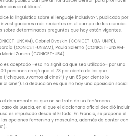
versidad pública cumple un rol trascendental “para promover
olencias simbólicas”.
e la lingüística sobre el lenguaje inclusivo?”, publicado por
s investigaciones más recientes en el campo de las ciencias
es sobre determinadas preguntas que hoy están vigentes.
CONICET-UNSAM), Gabriel Dvoskin (CONICET-UBA-UNIPE),
z García (CONICET-UNSAM), Paula Salerno (CONICET-UNSAM-
a Mariel Zunino (CONICET-UBA).
ivo es aceptado –eso no significa que sea utilizado– por una
0 personas arrojó que el 73 por ciento de los que
e (“chiques, ¿vamos al cine?”) y un 65 por ciento lo
r al cine”). La deducción es que no hay una oposición social
 en el documento es que no se trata de un fenómeno
aso de Suecia, en el que el diccionario oficial decidió incluir
 uso es impulsado desde el Estado. En Francia, se propone el
o las opciones femenina y masculina, además de contar con
s”).