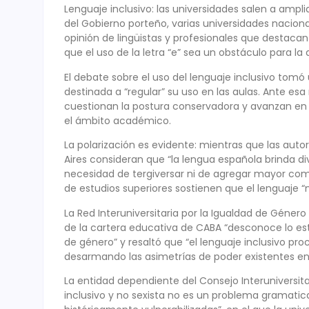
Lenguaje inclusivo: las universidades salen a ampl
del Gobierno porteño, varias universidades naciona
opinión de lingüistas y profesionales que destacan
que el uso de la letra “e” sea un obstáculo para la 
El debate sobre el uso del lenguaje inclusivo tomó
destinada a “regular” su uso en las aulas. Ante es
cuestionan la postura conservadora y avanzan en l
el ámbito académico.
La polarización es evidente: mientras que las auto
Aires consideran que “la lengua española brinda d
necesidad de tergiversar ni de agregar mayor comp
de estudios superiores sostienen que el lenguaje “
La Red Interuniversitaria por la Igualdad de Géner
de la cartera educativa de CABA “desconoce lo esta
de género” y resaltó que “el lenguaje inclusivo proc
desarmando las asimetrías de poder existentes en
La entidad dependiente del Consejo Interuniversita
inclusivo y no sexista no es un problema gramatical