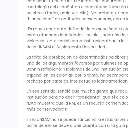
Para Bonnin, uno de los firmantes del documento, es 
morfología del español, en especial si se toma e
palabras (todes, amigues, elle). Sin embargo, tien
“blanco ideal” de actitudes conservadoras, como l
“Es muy importante defender la no sanción de quie
están atacando identidades sociales, además de g
violencia tanto social como institucional hacia las d
de la UNSAM al Suplemento Universidad.
La falta de aprobación de determinadas palabras
uno de los argumentos favoritos por quienes se op
Bonnin reflexionó: “Hablamos de una institución crea
español en las colonias, por lo tanto, ha acompa
rechazo por parte de intelectuales latinoamerican
En ese sentido, señaló que mucha gente que recurr
institución para no decir “presidenta”, que el dic
“Esto muestra que la RAE es un recurso conservad
más conservadoras”.
En la UNSAM no se puede sancionar a estudiantes q
parte de ello se debe a que cuenta con una guía pa