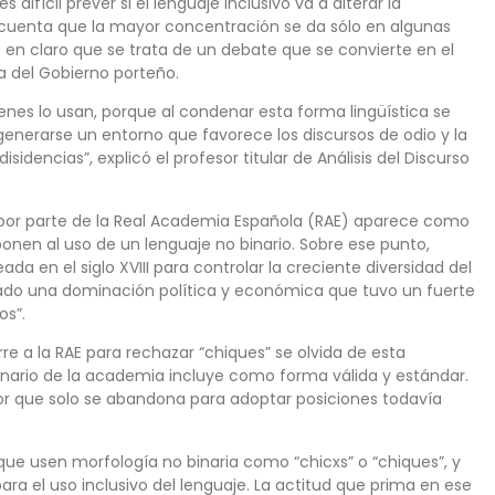
difícil prever si el lenguaje inclusivo va a alterar la
n cuenta que la mayor concentración se da sólo en algunas
e en claro que se trata de un debate que se convierte en el
a del Gobierno porteño.
nes lo usan, porque al condenar esta forma lingüística se
enerarse un entorno que favorece los discursos de odio y la
isidencias”, explicó el profesor titular de Análisis del Discurso
 por parte de la Real Academia Española (RAE) aparece como
onen al uso de un lenguaje no binario. Sobre ese punto,
da en el siglo XVIII para controlar la creciente diversidad del
ñado una dominación política y económica que tuvo un fuerte
os”.
e a la RAE para rechazar “chiques” se olvida de esta
cionario de la academia incluye como forma válida y estándar.
or que solo se abandona para adoptar posiciones todavía
ue usen morfología no binaria como “chicxs” o “chiques”, y
ra el uso inclusivo del lenguaje. La actitud que prima en ese