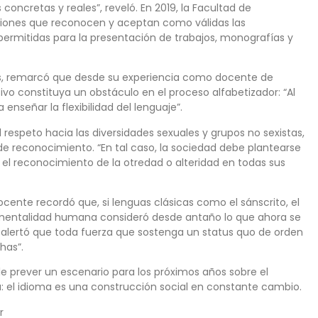
concretas y reales”, reveló. En 2019, la Facultad de
ciones que reconocen y aceptan como válidas las
y permitidas para la presentación de trabajos, monografías y
les, remarcó que desde su experiencia como docente de
sivo constituya un obstáculo en el proceso alfabetizador: “Al
enseñar la flexibilidad del lenguaje”.
 respeto hacia las diversidades sexuales y grupos no sexistas,
de reconocimiento. “En tal caso, la sociedad debe plantearse
 el reconocimiento de la otredad o alteridad en todas sus
ocente recordó que, si lenguas clásicas como el sánscrito, el
 la mentalidad humana consideró desde antaño lo que ahora se
, alertó que toda fuerza que sostenga un status quo de orden
has”.
le prever un escenario para los próximos años sobre el
a: el idioma es una construcción social en constante cambio.
r