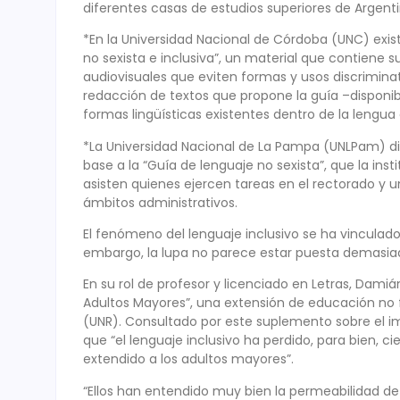
diferentes casas de estudios superiores de Argent
*En la Universidad Nacional de Córdoba (UNC) ex
no sexista e inclusiva”, un material que contiene 
audiovisuales que eviten formas y usos discrimina
redacción de textos que propone la guía –disponib
formas lingüísticas existentes dentro de la lengua 
*La Universidad Nacional de La Pampa (UNLPam) di
base a la “Guía de lenguaje no sexista”, que la ins
asisten quienes ejercen tareas en el rectorado y 
ámbitos administrativos.
El fenómeno del lenguaje inclusivo se ha vinculado
embargo, la lupa no parece estar puesta demasiad
En su rol de profesor y licenciado en Letras, Damián
Adultos Mayores”, una extensión de educación no f
(UNR). Consultado por este suplemento sobre el im
que “el lenguaje inclusivo ha perdido, para bien, c
extendido a los adultos mayores”.
“Ellos han entendido muy bien la permeabilidad de