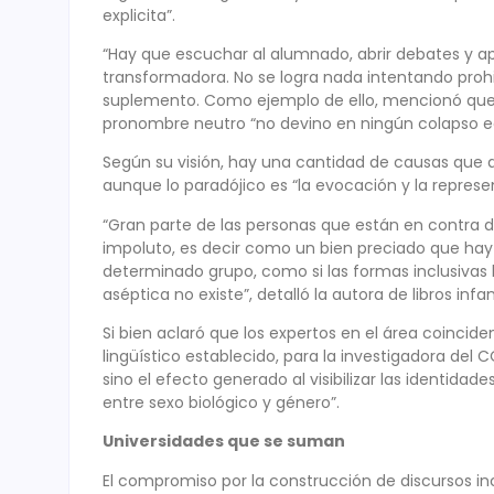
explicita”.
“Hay que escuchar al alumnado, abrir debates y ap
transformadora. No se logra nada intentando prohi
suplemento. Como ejemplo de ello, mencionó que 
pronombre neutro “no devino en ningún colapso e
Según su visión, hay una cantidad de causas que
aunque lo paradójico es “la evocación y la repres
“Gran parte de las personas que están en contra de
impoluto, es decir como un bien preciado que hay 
determinado grupo, como si las formas inclusivas 
aséptica no existe”, detalló la autora de libros infant
Si bien aclaró que los expertos en el área coinc
lingüístico establecido, para la investigadora del 
sino el efecto generado al visibilizar las identidades
entre sexo biológico y género”.
Universidades que se suman
El compromiso por la construcción de discursos in