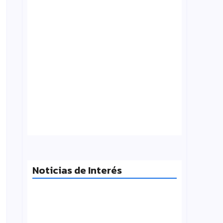
Tensión con el Gobierno: CTERA va al
paro el 3 de agosto por el FONID y los
salarios
julio 31, 2026
Noticias de Interés