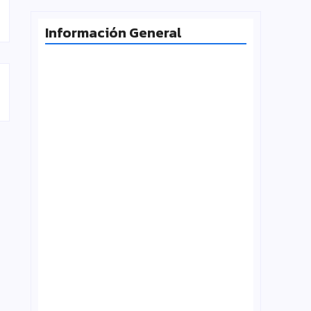
Información General
Radiografía de las juventudes
argentinas: un estudio sobre
expectativas, tecnología y participación
agosto 7, 2026