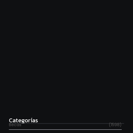
Financiamiento universitario: hay que cumplir la ley
agosto 7, 2026
Estudia con beca en el Reino Unido
agosto 7, 2026
Categorías
Becas
(1598)