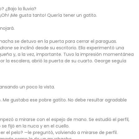
? ¿Bajo la lluvia?
¡Oh! ¡Me gusta tanto! Quería tener un gatito.
mojará.
chacha se detuvo en la puerta para cerrar el paraguas.
adrone
se inclinó desde su escritorio. Ella experimentó una
equeña y, a la vez, importante. Tuvo la impresión momentánea
r la escalera, abrió la puerta de su cuarto. George seguía
nsando un poco la vista.
o. Me gustaba ese pobre gatito. No debe resultar agradable
mpezó a mirarse con el espejo de mano. Se estudió el perfil,
se fijó en la nuca y en el cuello.
el pelo? —le preguntó, volviendo a mirarse de perfil.