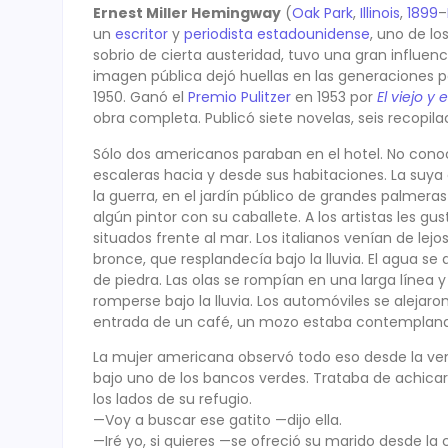
Ernest Miller Hemingway
(
Oak Park
,
Illinois
,
1899
–
un
escritor
y
periodista
estadounidense
, uno de lo
sobrio de cierta austeridad, tuvo una gran influenc
imagen pública dejó huellas en las generaciones po
1950. Ganó el
Premio Pulitzer
en 1953 por
El viejo y 
obra completa. Publicó siete novelas, seis recopi
Sólo dos americanos paraban en el hotel. No conoc
escaleras hacia y desde sus habitaciones. La suya
la guerra, en el jardín público de grandes palmer
algún pintor con su caballete. A los artistas les gus
situados frente al mar. Los italianos venían de l
bronce, que resplandecía bajo la lluvia. El agua s
de piedra. Las olas se rompían en una larga línea y 
romperse bajo la lluvia. Los automóviles se alejar
entrada de un café, un mozo estaba contemplando 
La mujer americana observó todo eso desde la vent
bajo uno de los bancos verdes. Trataba de achicar
los lados de su refugio.
—Voy a buscar ese gatito —dijo ella.
—Iré yo, si quieres —se ofreció su marido desde la