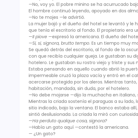
—No, voy yo. El pobre minino se ha acurrucado bajo
El hombre continuó leyendo, apoyado en dos almoh
—No te mojes —le advirtió.
La mujer bajó y el dueño del hotel se levantó y le 
que tenía el escritorio al fondo. El propietario era
—
II piove
—expresó la americana. El dueño del hotel
—
Si, si, signora, brutto tempo
. Es un tiempo muy ma
Se quedó detrás del escritorio, al fondo de la oscu
con que recibía cualquier queja. Le gustaban su d
hotelero. Le gustaban su rostro viejo y triste y su
Estaba pensando en aquello cuando abrió la puert
impermeable cruzó la plaza vacía y entró en el caf
acercarse protegida por los aleros. Mientras tanto,
habitación, mandada, sin duda, por el hotelero.
—No debe mojarse —dijo la muchacha en italiano, 
Mientras la criada sostenía el paraguas a su lado,
sitio indicado, bajo la ventana. El banco estaba allí,
sintió desilusionada. La criada la miró con curiosida
—
Ha perduto qualque cosa, signora?
—Había un gato aquí —contestó la americana.
— ¿Un gato?