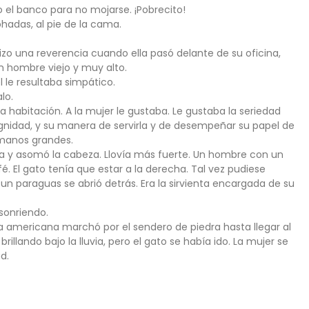
 el banco para no mojarse. ¡Pobrecito!
adas, al pie de la cama.
hizo una reverencia cuando ella pasó delante de su oficina,
 un hombre viejo y muy alto.
 le resultaba simpático.
lo.
ra habitación. A la mujer le gustaba. Le gustaba la seriedad
ignidad, y su manera de servirla y de desempeñar su papel de
s manos grandes.
a y asomó la cabeza. Llovía más fuerte. Un hombre con un
é. El gato tenía que estar a la derecha. Tal vez pudiese
 un paraguas se abrió detrás. Era la sirvienta encargada de su
sonriendo.
 la americana marchó por el sendero de piedra hasta llegar al
 brillando bajo la lluvia, pero el gato se había ido. La mujer se
d.