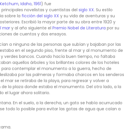
Ketchum
,
Idaho
,
1961
) fue
s principales novelistas y cuentistas del
siglo XX
. Su estilo
ia sobre la
ficción del siglo XX
y su vida de aventuras y su
steriores. Escribió la mayor parte de su obra entre 1920 y
el mar
y al año siguiente el
Premio Nobel de Literatura
por su
laciones de cuentos y dos ensayos.
ían a ninguna de las personas que subían y bajaban por las
 estaba en el segundo piso, frente al mar y al monumento de
as y verdes bancos. Cuando hacía buen tiempo, no faltaba
taban aquellos árboles y los brillantes colores de los hoteles
ejos para contemplar el monumento a la guerra, hecho de
e deslizaba por las palmeras y formaba charcos en los senderos
el mar se retiraba de la playa, para regresar y volver a
on de la plaza donde estaba el monumento. Del otro lado, a la
el lugar ahora solitario.
ana. En el suelo, a la derecha, un gato se había acurrucado
se todo lo posible para evitar las gotas de agua que caían a
 cama.