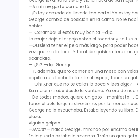
George levantó la vista y vio la nuca de su muje
—A mí me gusta como está.
—¡Estoy cansada de llevarlo tan corto! Ya estoy 
George cambió de posición en la cama. No le hab
hablar.
— ¡Caramba! Si estás muy bonita —dijo.
La mujer dejó el espejo sobre el tocador y se fue 
—Quisiera tener el pelo más largo, para poder ha
vez que me la toco. Y también quisiera tener un g
acariciara.
— ¿Sí? —dijo George.
—Y, además, quiero comer en una mesa con velas y 
cepillarme el cabello frente al espejo, tener un ga
— ¡Oh! ¿Por qué no te callas la boca y lees algo? —
Su mujer miraba desde la ventana. Ya era de noche
—De todos modos, quiero un gato —manifestó—. Qu
tener el pelo largo ni divertirme, por lo menos nec
George no la escuchaba. Estaba leyendo su libro. D
plaza.
Alguien golpeó.
—
Avanti
—indicó George, mirando por encima del li
En la puerta estaba la sirvienta. Traía un gran ga