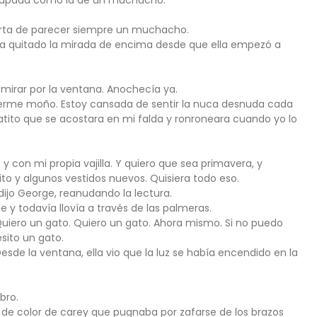
r, rapada como la de un muchacho.
harta de parecer siempre un muchacho.
ía quitado la mirada de encima desde que ella empezó a
a mirar por la ventana. Anochecía ya.
cerme moño. Estoy cansada de sentir la nuca desnuda cada
atito que se acostara en mi falda y ronroneara cuando yo lo
con mi propia vajilla. Y quiero que sea primavera, y
tito y algunos vestidos nuevos. Quisiera todo eso.
dijo George, reanudando la lectura.
 y todavía llovía a través de las palmeras.
iero un gato. Quiero un gato. Ahora mismo. Si no puedo
esito un gato.
esde la ventana, ella vio que la luz se había encendido en la
bro.
to de color de carey que pugnaba por zafarse de los brazos