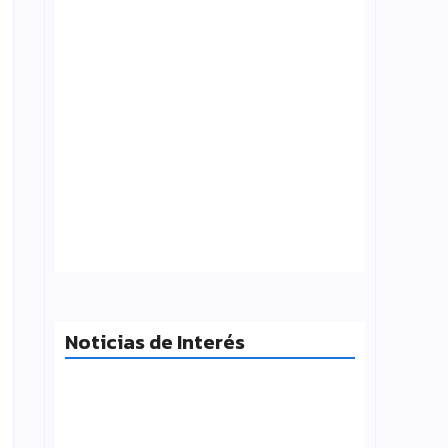
Tensión con el Gobierno: CTERA va al
paro el 3 de agosto por el FONID y los
salarios
julio 31, 2026
Noticias de Interés