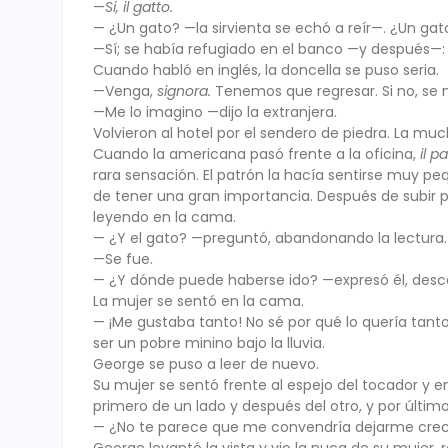
—
Si, il gatto.
— ¿Un gato? —la sirvienta se echó a reír—. ¿Un gato
—Sí; se había refugiado en el banco —y después—: 
Cuando habló en inglés, la doncella se puso seria.
—Venga,
signora.
Tenemos que regresar. Si no, se 
—Me lo imagino —dijo la extranjera.
Volvieron al hotel por el sendero de piedra. La mu
Cuando la americana pasó frente a la oficina,
il p
rara sensación. El patrón la hacía sentirse muy p
de tener una gran importancia. Después de subir po
leyendo en la cama.
— ¿Y el gato? —preguntó, abandonando la lectura.
—Se fue.
— ¿Y dónde puede haberse ido? —expresó él, desca
La mujer se sentó en la cama.
— ¡Me gustaba tanto! No sé por qué lo quería tant
ser un pobre minino bajo la lluvia.
George se puso a leer de nuevo.
Su mujer se sentó frente al espejo del tocador y e
primero de un lado y después del otro, y por último 
— ¿No te parece que me convendría dejarme crecer 