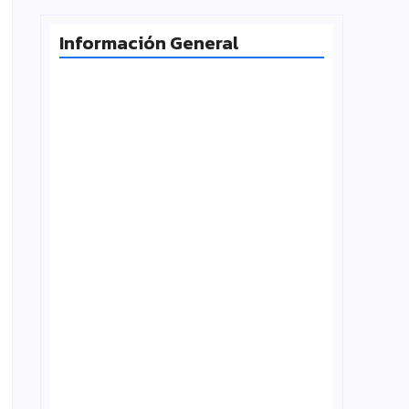
Información General
Milei desafía la Corte y las
universidades vuelven a la calle
agosto 4, 2026