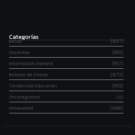
Para estudiar en España
agosto 6, 2026
Categorías
Becas
(1597)
Docentes
(1192)
Información General
(1107)
Noticias de Interés
(1673)
Tendencias Educación
(1613)
Uncategorized
(4)
Universidad
(1486)