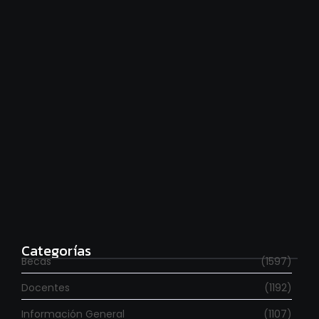
Hace falta moverse más
agosto 6, 2026
Para estudiar en España
agosto 6, 2026
Categorías
Becas
(1597)
Docentes
(1192)
Información General
(1107)