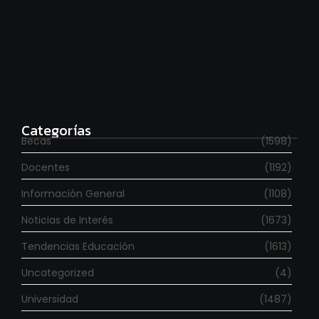
Estudia con beca en el Reino Unido
agosto 7, 2026
Categorías
Becas
(1598)
Docentes
(1192)
Información General
(1108)
Noticias de Interés
(1673)
Tendencias Educación
(1613)
Uncategorized
(4)
Universidad
(1487)