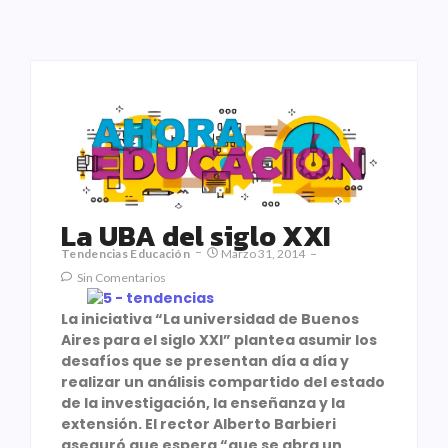
La UBA del siglo XXI
Tendencias Educación
Marzo 31, 2014
Sin Comentarios
La iniciativa “La universidad de Buenos
Aires para el siglo XXI” plantea asumir los
desafíos que se presentan día a día y
realizar un análisis compartido del estado
de la investigación, la enseñanza y la
extensión. El rector Alberto Barbieri
aseguró que espera “que se abra un