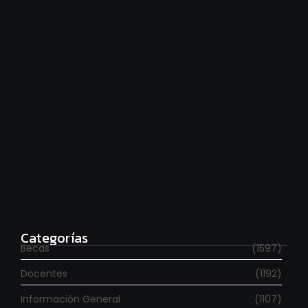
Hace falta moverse más
agosto 6, 2026
Para estudiar en España
agosto 6, 2026
Categorías
Becas
(1597)
Docentes
(1192)
Información General
(1107)