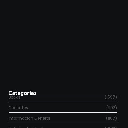
Hace falta moverse más
agosto 6, 2026
Para estudiar en España
agosto 6, 2026
Categorías
Becas
(1597)
Docentes
(1192)
Información General
(1107)