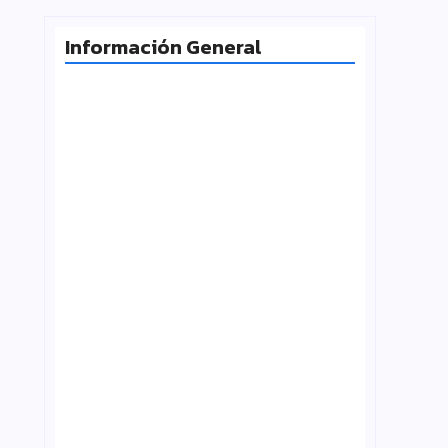
Información General
Radiografía de las juventudes
argentinas: un estudio sobre
expectativas, tecnología y participación
agosto 7, 2026