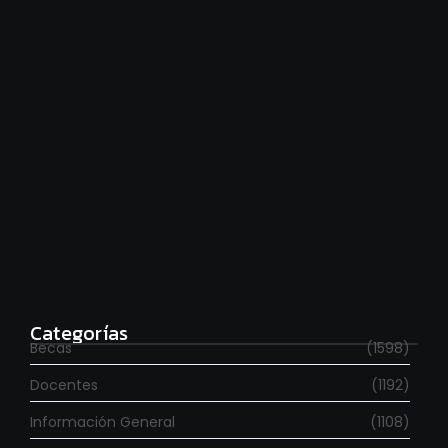
Estudia con beca en el Reino Unido
agosto 7, 2026
Categorías
Becas
(1598)
Docentes
(1192)
Información General
(1108)