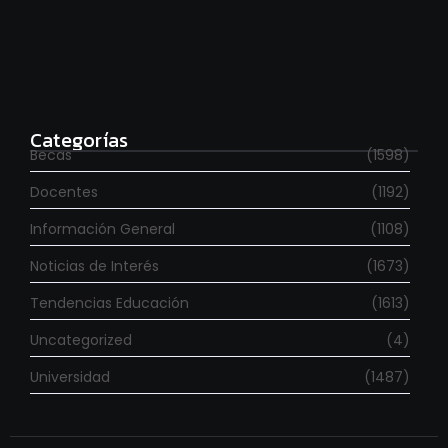
Estudia con beca en el Reino Unido
agosto 7, 2026
Categorías
Becas
(1598)
Docentes
(1192)
Información General
(1108)
Noticias de Interés
(1673)
Tendencias Educación
(1613)
Uncategorized
(4)
Universidad
(1487)