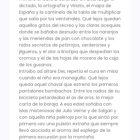
dictado, la ortografía y Viriato, el mapa de
España y la cantinela de la tabla de multiplicar
que salía por los ventanales. Qué lejos quedan
aquellos gritos del recreo y las claras acequias
donde se bañaba desnudo entre los naranjos
y las meriendas de pan con chocolate y los
nidos secretos de petirrojos, verderones y
jilgueros, y el olor a linotipia que despedían los
cromos y el de las hojas de morera de la caja
de los gusanos.
Introibo ad altare Dei, repetía el cura en misa
cuando el niño era monaguillo. Qué lejos
queda aquel chaval que estrenó los primeros
pantalones bombachos. Entre los radios de su
bicicleta petardeaba el as de oros, la mejor
carta de la baraja. A esa edad soñaba con
islas misteriosas de Julio Verne y de Salgari y
con aquella niña pelirroja por la que sintió por
primera vez una pulsión extraña que siempre
llevó asociada el aroma del espliego de la
primera excursión por la montaña.