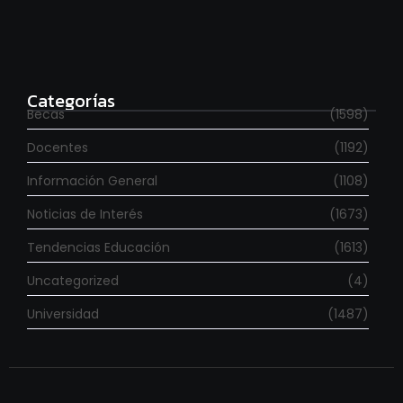
Estudia con beca en el Reino Unido
agosto 7, 2026
Categorías
Becas
(1598)
Docentes
(1192)
Información General
(1108)
Noticias de Interés
(1673)
Tendencias Educación
(1613)
Uncategorized
(4)
Universidad
(1487)