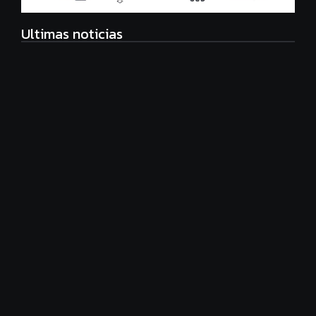
Ultimas noticias
Radiografía de las juventudes argentinas: un estudio
sobre expectativas, tecnología y participación
agosto 7, 2026