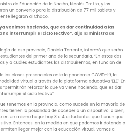
istro de Educación de la Nación, Nicolás Trotta, y los
aron un convenio para la distribución de 77 mil tablets y
ente llegarán al Chaco.
 ya venimos haciendo, que es dar continuidad a las
o interrumpir el ciclo lectivo”, dijo la ministra de
logía de esa provincia, Daniela Torrente, informó que serán
 estudiantes del primer año de la secundaria. “En estas dos
y a cuáles estudiantes las distribuiremos, en función de
e las clases presenciales ante la pandemia COVID-19, la
alidad virtual a través de la plataforma educativa ‘ELE’. En
 “permitirán reforzar lo que ya viene haciendo, que es dar
errumpir el ciclo lectivo”.
 que tenemos en la provincia, como sucede en la mayoría de
ntes tienen la posibilidad de acceder a un dispositivo; o bien,
que en un mismo hogar hay 3 o 4 estudiantes que tienen que
ositivo. Entonces, en la medida en que podamos ir dotando a
permiten llegar mejor con la educación virtual, vamos a