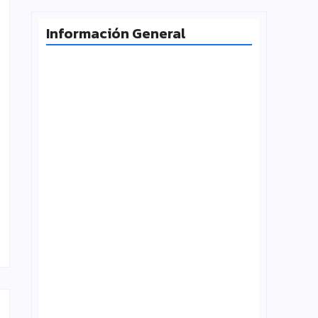
Información General
Radiografía de las juventudes
argentinas: un estudio sobre
expectativas, tecnología y participación
agosto 7, 2026