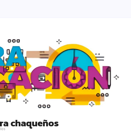
ara chaqueños
ios