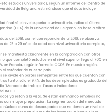
letó estudios universitarios, según un informe del Centro de
iversidad de Belgrano, estimándose que el dato incluye
 finalizó el nivel superior o universitario, indica el último
entina (CEA) de la Universidad de Belgrano, en base a cifras
ata del 2018, con el correspondiente al 2016, se observa,
 de 25 a 29 años de edad con nivel universitario completo,
ior se manifiesta claramente en la comparación con otros
rio que completó estudios en el nivel superior llega al 70% en
44% en Francia, según informa la OCDE. En nuestra región,
n el estándar de nuestro país.
os se divide en partes semejantes entre los que cuentan con
tras tanto, sólo el 9,4% de los desempleados es graduado del
tudio “Mercado de trabajo. Tasas e indicadores
el INDEC.
tados ya están a la vista. Se están eliminando empleos no
res con mayor preparación. La segmentación del mercado
ndo núcleos duros de desocupados que no tienen un nivel de
pecial crudeza en el caso de los jóvenes”, subraya Alieto