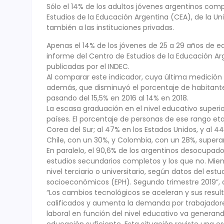
Sólo el 14% de los adultos jóvenes argentinos comp
Estudios de la Educación Argentina (CEA), de la Un
también a las instituciones privadas.
Apenas el 14% de los jóvenes de 25 a 29 años de edad
informe del Centro de Estudios de la Educación Arg
publicadas por el INDEC.
Al comparar este indicador, cuya última medición d
además, que disminuyó el porcentaje de habitantes
pasando del 15,5% en 2016 al 14% en 2018.
La escasa graduación en el nivel educativo super
países. El porcentaje de personas de ese rango eta
Corea del Sur; al 47% en los Estados Unidos, y al 
Chile, con un 30%, y Colombia, con un 28%, supera
En paralelo, el 90,6% de los argentinos desocupad
estudios secundarios completos y los que no. Mien
nivel terciario o universitario, según datos del es
socioeconómicos (EPH). Segundo trimestre 2019”, d
“Los cambios tecnológicos se aceleran y sus resul
calificados y aumenta la demanda por trabajado
laboral en función del nivel educativo va genera
educación suficiente. Esta situación reviste una es