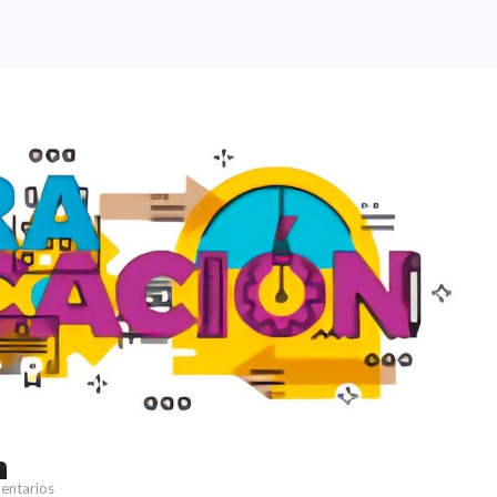
n
entarios