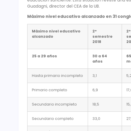
Guadagni, director del CEA de la UB.
Máximo nivel educativo alcanzado en 31 cong
Máximo nivel educativo
2°
2°
alcanzado
semestre
s
2018
20
25 a 29 años
30 a 64
65
años
m
Hasta primario incompleto
3,1
5,
Primario completo
6,9
17
Secundario incompleto
18,5
15
Secundario completo
33,0
27