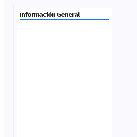
Información General
Radiografía de las juventudes
argentinas: un estudio sobre
expectativas, tecnología y participación
agosto 7, 2026