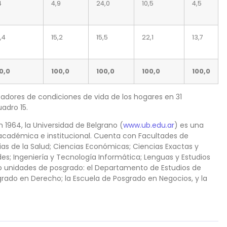
4
4,9
24,0
10,5
4,5
,4
15,2
15,5
22,1
13,7
0,0
100,0
100,0
100,0
100,0
icadores de condiciones de vida de los hogares en 31
adro 15.
 1964, la Universidad de Belgrano (
www.ub.edu.ar
) es una
 académica e institucional. Cuenta con Facultades de
ias de la Salud; Ciencias Económicas; Ciencias Exactas y
es; Ingeniería y Tecnología Informática; Lenguas y Estudios
tro unidades de posgrado: el Departamento de Estudios de
rado en Derecho; la Escuela de Posgrado en Negocios, y la