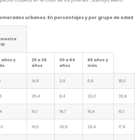
lomerados urbanos. En porcentajes y por grupo de edad
emestre
16
 años y
25 a 29
30 a 64
65 años y
ás
años
años
más
2
14,9
2,9
5,6
18,0
,6
35,4
8,4
20,0
35,8
,4
10,1
18,7
15,4
10,1
,0
19,5
30,5
26,4
17,9