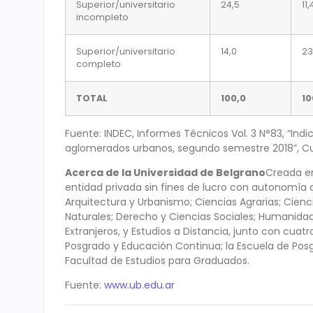
Superior/universitario
24,5
11,
incompleto
Superior/universitario
14,0
23
completo
TOTAL
100,0
10
Fuente: INDEC, Informes Técnicos Vol. 3 N°83, “Ind
aglomerados urbanos, segundo semestre 2018”, Cu
Acerca de la Universidad de Belgrano
Creada en
entidad privada sin fines de lucro con autonomía
Arquitectura y Urbanismo; Ciencias Agrarias; Cienc
Naturales; Derecho y Ciencias Sociales; Humanidad
Extranjeros, y Estudios a Distancia, junto con cua
Posgrado y Educación Continua; la Escuela de Posg
Facultad de Estudios para Graduados.
Fuente:
www.ub.edu.ar