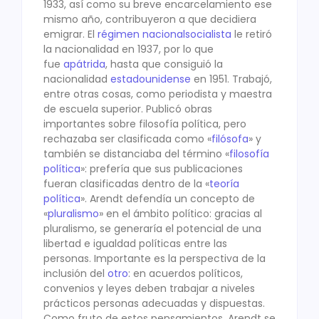
1933, así como su breve encarcelamiento ese
mismo año, contribuyeron a que decidiera
emigrar. El
régimen nacionalsocialista
le retiró
la nacionalidad en 1937, por lo que
fue
apátrida
, hasta que consiguió la
nacionalidad
estadounidense
en 1951. Trabajó,
entre otras cosas, como periodista y maestra
de escuela superior. Publicó obras
importantes sobre filosofía política, pero
rechazaba ser clasificada como «
filósofa
» y
también se distanciaba del término «
filosofía
política
»: prefería que sus publicaciones
fueran clasificadas dentro de la «
teoría
política
». Arendt defendía un concepto de
«
pluralismo
» en el ámbito político: gracias al
pluralismo, se generaría el potencial de una
libertad e igualdad políticas entre las
personas. Importante es la perspectiva de la
inclusión del
otro
: en acuerdos políticos,
convenios y leyes deben trabajar a niveles
prácticos personas adecuadas y dispuestas.
Como fruto de estos pensamientos, Arendt se