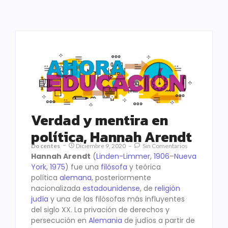
Verdad y mentira en
política, Hannah Arendt
Docentes
Diciembre 9, 2020
Sin Comentarios
Hannah Arendt
(
Linden-Limmer
,
1906
–
Nueva
York
,
1975
) fue una
filósofa
y teórica
política
alemana
, posteriormente
nacionalizada
estadounidense
, de
religión
judía
y una de las filósofas más influyentes
del siglo XX. La privación de derechos y
persecución en
Alemania
de judíos a partir de