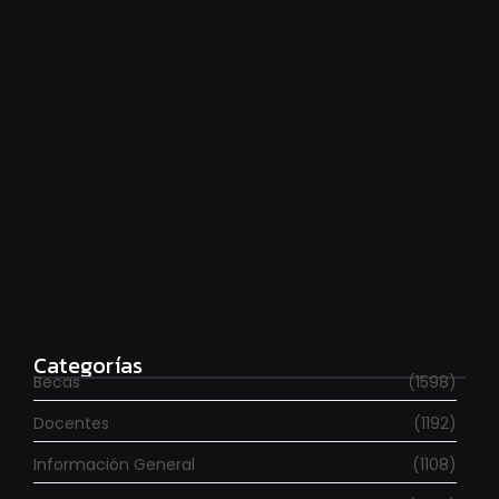
Estudia con beca en el Reino Unido
agosto 7, 2026
Categorías
Becas
(1598)
Docentes
(1192)
Información General
(1108)