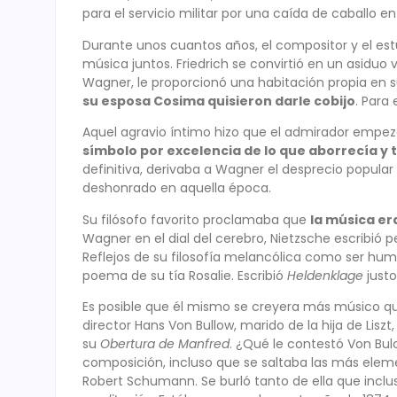
para el servicio militar por una caída de caballo 
Durante unos cuantos años, el compositor y el es
música juntos. Friedrich se convirtió en un asiduo 
Wagner, le proporcionó una habitación propia en s
su esposa Cosima quisieron darle cobijo
. Para
Aquel agravio íntimo hizo que el admirador empeza
símbolo por excelencia de lo que aborrecía y
definitiva, derivaba a Wagner el desprecio popular
deshonrado en aquella época.
Su filósofo favorito proclamaba que
la música er
Wagner en el dial del cerebro, Nietzsche escribi
Reflejos de su filosofía melancólica como ser hum
poema de su tía Rosalie. Escribió
Heldenklage
just
Es posible que él mismo se creyera más músico qu
director Hans Von Bullow, marido de la hija de Lis
su
Obertura de Manfred
. ¿Qué le contestó Von Bul
composición, incluso que se saltaba las más eleme
Robert Schumann. Se burló tanto de ella que inclu