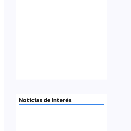
¿Qué es folklore?, Carlos Molinero
agosto 3, 2026
Noticias de Interés