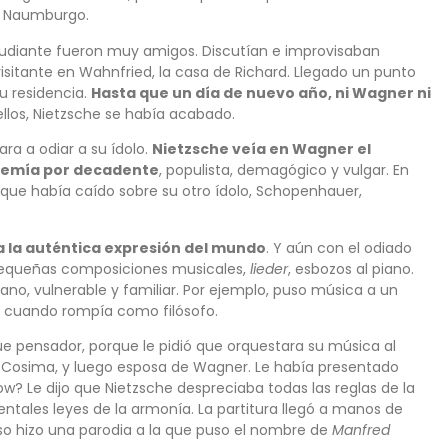
en Naumburgo.
tudiante fueron muy amigos. Discutían e improvisaban
visitante en Wahnfried, la casa de Richard. Llegado un punto
u residencia.
Hasta que un día de nuevo año, ni Wagner ni
 ellos, Nietzsche se había acabado.
ra a odiar a su ídolo.
Nietzsche veía en Wagner el
 temía por decadente
, populista, demagógico y vulgar. En
 que había caído sobre su otro ídolo, Schopenhauer,
a la auténtica expresión del mundo
. Y aún con el odiado
ó pequeñas composiciones musicales,
lieder
, esbozos al piano.
ano, vulnerable y familiar. Por ejemplo, puso música a un
o cuando rompía como filósofo.
e pensador, porque le pidió que orquestara su música al
zt, Cosima, y luego esposa de Wagner. Le había presentado
ow? Le dijo que Nietzsche despreciaba todas las reglas de la
ntales leyes de la armonía. La partitura llegó a manos de
so hizo una parodia a la que puso el nombre de
Manfred