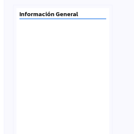
Información General
Radiografía de las juventudes
argentinas: un estudio sobre
expectativas, tecnología y participación
agosto 7, 2026