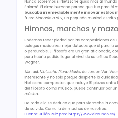
Nunca sabremos si Nietzsche quiso más al mundo de
Salomé. El alma humana parece que fue para él 
buscaba irremediablemente innovar estilos m
fuera
Monodie a dux
, un pequeño musical escrito 
Himnos, marchas y mazo
Podemos tener piedad por las composiciones de F
colegas musicales, mejor dotados que él para la es
o perdurable. El filósofo era un gran aficionado,
para habría podido llegar al nivel de su crítico
Wagner.
Aún así,
Nietzsche Piano Music
, de Jeroen Van Veen 
interesante y no sólo porque despierte la curiosidad
Nietzsche compositor, que incluye 19 piezas entr
del fílósofo como músico, puede continuar por un 
música
.
De todo ello se deduce que para Nietzsche la comp
de su vida. Como la de muchos de nosotros.
Fuente: Julián Ruiz para
https://www.elmundo.es/