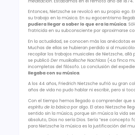
meditación
. Estábamos en el remoto año de 1874.
Entonces, Nietzsche se revolcó en su propio ego. 
su trabajo en la música. En su egocentrismo llegab
pudiera llegar a saber lo que era la música
. Só
fratricida en su subconsciente por aproximarse co
En la actualidad, se conocen más las anécdotas e
Muchas de ellas se hubieran perdido si al musicól
recopilar los trabajos musicales de Nietzsche, allá
se publicó
Der musikalische Nachlass
(«La finca m
incompletas del filósofo. La conclusión del exped
llegaba con su música
.
A los 44 años, Friedrich Nietzsche sufrió su gran c
años de vida no pudo hablar ni escribir, pero si toc
Con el tiempo hemos llegado a comprender que 
espíritu de la básica
por algo. El ateo Nietzsche ll
sentido sin la música, porque sin música la vida ser
absoluto, Dios no sería Dios. Sería “ese concepto fal
para Nietzsche la música es la justificación del mu