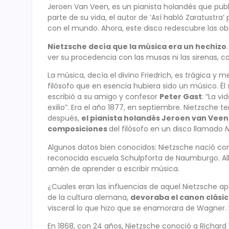
Jeroen Van Veen, es un pianista holandés que pub
parte de su vida, el autor de ‘Así habló Zaratustr
con el mundo. Ahora, este disco redescubre las obr
Nietzsche decía que la música era un hechizo
ver su procedencia con las musas ni las sirenas, c
La música, decía el divino Friedrich, es trágica y
filósofo que en esencia hubiera sido un músico. É
escribió a su amigo y confesor
Peter Gast
: “La v
exilio”. Era el año 1877, en septiembre. Nietzsche t
después,
el pianista holandés Jeroen van Veen 
composiciones
del filósofo en un disco llamado
N
Algunos datos bien conocidos: Nietzsche nació con
reconocida escuela Schulpforta de Naumburgo. Allí
amén de aprender a escribir música.
¿Cuales eran las influencias de aquel Nietzsche ap
de la cultura alemana,
devoraba el canon clásic
visceral lo que hizo que se enamorara de Wagner. 
En 1868, con 24 años, Nietzsche conoció a Richard