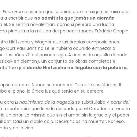
En
Ecce Homo
escribe que lo único que se exige a sí mismo es
a a escribir que
no admitiría que jamás un alemán
lo él. Se sentía no-alemán, como si peleara una lucha
mo pianista a la música del polaco-francés Frédéric Chopin.
ntre Nietzsche y Wagner que las propias composiciones.
ogo Curt Paul Janz no se le hubiera ocurrido empezar a
 por los años 70 del pasado siglo. A finales de aquella década
usical» en alemán), un conjunto de obras completas e
iente fue que
donde Nietzsche no llegaba con la palabra,
olapso cerebral. Nunca se recuperó. Durante sus últimos 11
aba el piano, la única luz que tenía en su cerebro.
su obra
El nacimiento de la tragedia
se subtitulaba
A partir del
egó a sentenciar que la vida deseada por el Creador no tendría
ía un error. Lo mismo que sin el amor, sin la gracia y el poder
lido”. Casi un diablo cojo. Decía: “Dios ha muerto”. Por eso,
ndo y de la vida.