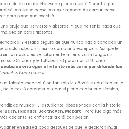
licó recientemente ‘Nietzsche piano music’. Durante gran
a’ prefirió la música como la mejor manera de comunicarse
as para piano que escribió.
. Una bruja que pervierte y absorbe. Y que no tenía nada que
omo decían otros filósofos.
 melancólica. Y estaba seguro de que nunca había conocido un
l se proclamaba a sí mismo como una excepción. Así que le
ida sin la música es sencillamente un error, una fatiga, un
enía sólo 33 años y le faltaban 23 para morir. 140 años
acaba de entregar el intento más serio por difundir las
ietzsche. Piano music
.
 un talento esencial. Con tan sólo 14 años fue admitido en la
, no le costó aprender a tocar el piano con buena técnica,
rendiz de músico? El estudiante, obsesionado con la historia
o: Bach, Haendel, Beethoven, Mozart
… Pero fue algo más
Más adelante se enfrentaría a él con pasión.
 Wagner en Basilea, poco después de que le declaran inútil