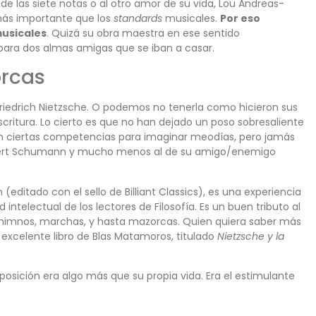
 las siete notas o al otro amor de su vida, Lou Andreas-
más importante que los
standards
musicales.
Por eso
usicales
. Quizá su obra maestra en ese sentido
para dos almas amigas que se iban a casar.
rcas
riedrich Nietzsche. O podemos no tenerla como hicieron sus
critura. Lo cierto es que no han dejado un poso sobresaliente
 con ciertas competencias para imaginar meodías, pero jamás
 Robert Schumann y mucho menos al de su amigo/enemigo
(editado con el sello de Billiant Classics), es una experiencia
 intelectual de los lectores de Filosofía. Es un buen tributo al
e himnos, marchas, y hasta mazorcas. Quien quiera saber más
excelente libro de Blas Matamoros, titulado
Nietzsche y la
osición era algo más que su propia vida. Era el estimulante