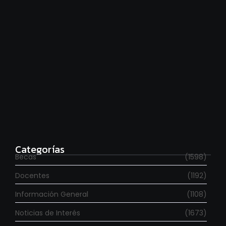
Estudia con beca en el Reino Unido
agosto 7, 2026
Categorías
Becas
(1598)
Docentes
(1192)
Información General
(1108)
Noticias de Interés
(1673)