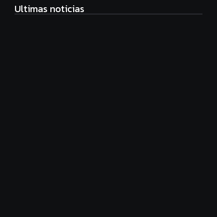
Ultimas noticias
Radiografía de las juventudes argentinas: un estudio
sobre expectativas, tecnología y participación
agosto 7, 2026