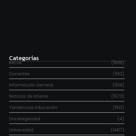
Estudia con beca en el Reino Unido
agosto 7, 2026
Categorías
Becas
(1598)
Docentes
(1192)
Información General
(1108)
Noticias de Interés
(1673)
Tendencias Educación
(1613)
Uncategorized
(4)
Universidad
(1487)