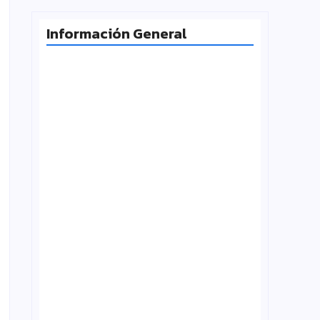
Información General
Radiografía de las juventudes
argentinas: un estudio sobre
expectativas, tecnología y participación
agosto 7, 2026