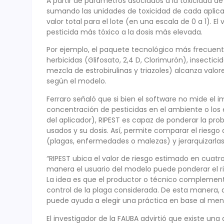
A partir de parámetros asociados a la toxicidad de c
sumando las unidades de toxicidad de cada aplica
valor total para el lote (en una escala de 0 a 1). E
pesticida más tóxico a la dosis más elevada.
Por ejemplo, el paquete tecnológico más frecuente
herbicidas (Glifosato, 2,4 D, Clorimurón), insectic
mezcla de estrobirulinas y triazoles) alcanza valo
según el modelo.
Ferraro señaló que si bien el software no mide el 
concentración de pesticidas en el ambiente o los 
del aplicador), RIPEST es capaz de ponderar la pro
usados y su dosis. Así, permite comparar el riesgo
(plagas, enfermedades o malezas) y jerarquizarla
“RIPEST ubica el valor de riesgo estimado en cuatro
manera el usuario del modelo puede ponderar el ri
La idea es que el productor o técnico complemente
control de la plaga considerada. De esta manera, a
puede ayuda a elegir una práctica en base al meno
El investigador de la FAUBA advirtió que existe una 