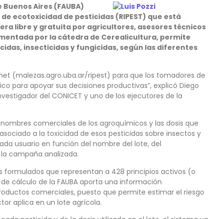
e Buenos Aires (FAUBA)
 de ecotoxicidad de pesticidas (RIPEST) que está
era libre y gratuita por agricultores, asesores técnicos
ementada por la cátedra de Cerealicultura, permite
cidas, insecticidas y fungicidas, según las diferentes
net (malezas.agro.uba.ar/ripest) para que los tomadores de
ico para apoyar sus decisiones productivas”, explicó Diego
investigador del CONICET y uno de los ejecutores de la
os nombres comerciales de los agroquímicos y las dosis que
o asociado a la toxicidad de esos pesticidas sobre insectos y
a usuario en función del nombre del lote, del
e la campaña analizada.
s formulados que representan a 428 principios activos (o
de cálculo de la FAUBA aporta una información
roductos comerciales, puesto que permite estimar el riesgo
or aplica en un lote agrícola.