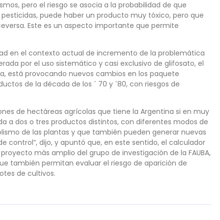
mos, pero el riesgo se asocia a la probabilidad de que
 pesticidas, puede haber un producto muy tóxico, pero que
iceversa. Este es un aspecto importante que permite
dad en el contexto actual de incremento de la problemática
ada por el uso sistemático y casi exclusivo de glifosato, el
ina, está provocando nuevos cambios en los paquete
ductos de la década de los ´ 70 y ´80, con riesgos de
ones de hectáreas agrícolas que tiene la Argentina si en muy
a a dos o tres productos distintos, con diferentes modos de
lismo de las plantas y que también pueden generar nuevas
e control”, dijo, y apuntó que, en este sentido, el calculador
n proyecto más amplio del grupo de investigación de la FAUBA,
ue también permitan evaluar el riesgo de aparición de
tes de cultivos.