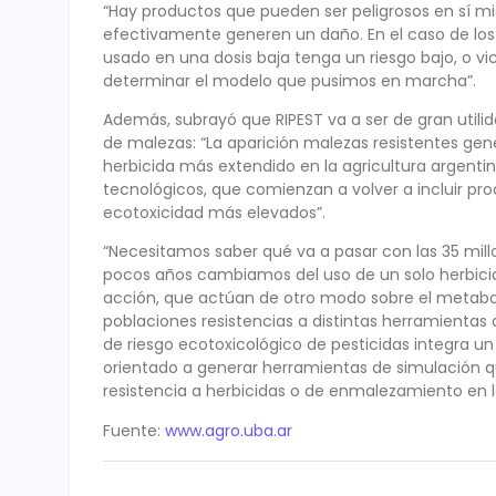
“Hay productos que pueden ser peligrosos en sí mis
efectivamente generen un daño. En el caso de los
usado en una dosis baja tenga un riesgo bajo, o v
determinar el modelo que pusimos en marcha”.
Además, subrayó que RIPEST va a ser de gran utili
de malezas: “La aparición malezas resistentes gener
herbicida más extendido en la agricultura argent
tecnológicos, que comienzan a volver a incluir pro
ecotoxicidad más elevados”.
“Necesitamos saber qué va a pasar con las 35 mill
pocos años cambiamos del uso de un solo herbicid
acción, que actúan de otro modo sobre el metabo
poblaciones resistencias a distintas herramientas d
de riesgo ecotoxicológico de pesticidas integra u
orientado a generar herramientas de simulación q
resistencia a herbicidas o de enmalezamiento en lo
Fuente:
www.agro.uba.ar