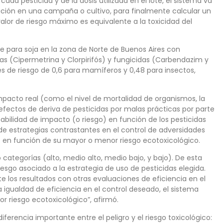
ada pesticida y de la dosis utilizada en el lote, el sistema va
ción en una campaña o cultivo, para finalmente calcular un
l valor de riesgo máximo es equivalente a la toxicidad del
 para soja en la zona de Norte de Buenos Aires con
idas (Cipermetrina y Clorpirifós) y fungicidas (Carbendazim y
res de riesgo de 0,6 para mamíferos y 0,48 para insectos,
impacto real (como el nivel de mortalidad de organismos, la
efectos de deriva de pesticidas por malas prácticas por parte
babilidad de impacto (o riesgo) en función de los pesticidas
 de estrategias contrastantes en el control de adversidades
s en función de su mayor o menor riesgo ecotoxicológico.
 categorías (alto, medio alto, medio bajo, y bajo). De esta
esgo asociado a la estrategia de uso de pesticidas elegida.
 los resultados con otras evaluaciones de eficiencia en el
 igualdad de eficiencia en el control deseado, el sistema
r riesgo ecotoxicológico”, afirmó.
diferencia importante entre el peligro y el riesgo toxicológico: