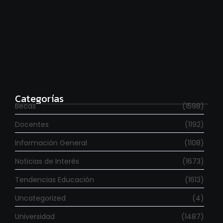
Estudia con beca en el Reino Unido
agosto 7, 2026
Categorías
Becas
(1598)
Docentes
(1192)
Información General
(1108)
Noticias de Interés
(1673)
Tendencias Educación
(1613)
Uncategorized
(4)
Universidad
(1487)