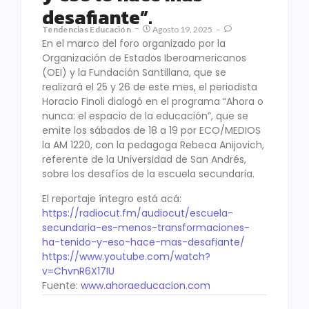
desafiante”.
Tendencias Educación
Agosto 19, 2025
En el marco del foro organizado por la
Organización de Estados Iberoamericanos
(OEI) y la Fundación Santillana, que se
realizará el 25 y 26 de este mes, el periodista
Horacio Finoli dialogó en el programa “Ahora o
nunca: el espacio de la educación”, que se
emite los sábados de 18 a 19 por ECO/MEDIOS
la AM 1220, con la pedagoga Rebeca Anijovich,
referente de la Universidad de San Andrés,
sobre los desafíos de la escuela secundaria.
El reportaje íntegro está acá:
https://radiocut.fm/audiocut/
escuela-
secundaria-es-menos-
transformaciones-
ha-tenido-y-
eso-hace-mas-desafiante/
https://www.youtube.com/watch?
v=ChvnR6X17IU
Fuente:
www.ahoraeducacion.com