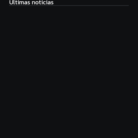
Ultimas noticias
Radiografía de las juventudes argentinas: un estudio
sobre expectativas, tecnología y participación
agosto 7, 2026