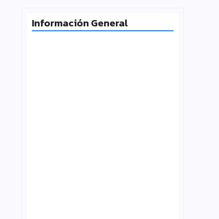
Información General
Radiografía de las juventudes
argentinas: un estudio sobre
expectativas, tecnología y participación
agosto 7, 2026