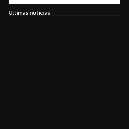
Ultimas noticias
Radiografía de las juventudes argentinas: un estudio
sobre expectativas, tecnología y participación
agosto 7, 2026