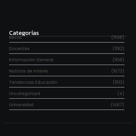
Estudia con beca en el Reino Unido
agosto 7, 2026
Categorías
Becas
(1598)
Docentes
(1192)
Información General
(1108)
Noticias de Interés
(1673)
Tendencias Educación
(1613)
Uncategorized
(4)
Universidad
(1487)