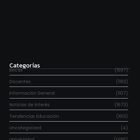
Para estudiar en España
agosto 6, 2026
Categorías
Becas
(1597)
Docentes
(1192)
Información General
(1107)
Noticias de Interés
(1673)
Tendencias Educación
(1613)
Uncategorized
(4)
Universidad
(1486)