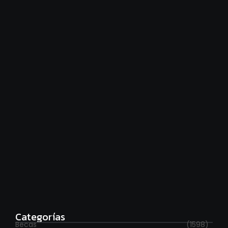
Financiamiento universitario: hay que cumplir la ley
agosto 7, 2026
Estudia con beca en el Reino Unido
agosto 7, 2026
Categorías
Becas
(1598)