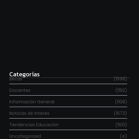
Estudia con beca en el Reino Unido
agosto 7, 2026
Categorías
Becas
(1598)
Docentes
(1192)
Información General
(1108)
Noticias de Interés
(1673)
Tendencias Educación
(1613)
Uncategorized
(4)