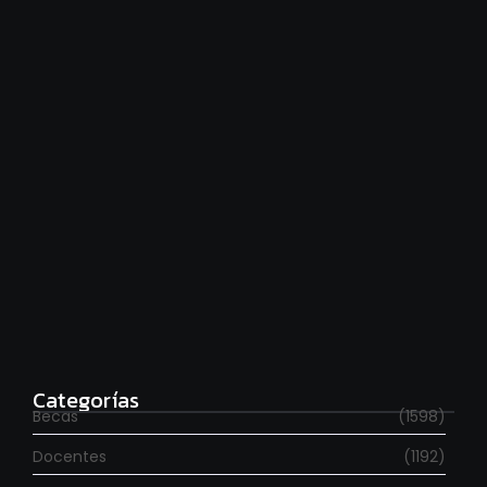
Financiamiento universitario: hay que cumplir la ley
agosto 7, 2026
Estudia con beca en el Reino Unido
agosto 7, 2026
Categorías
Becas
(1598)
Docentes
(1192)