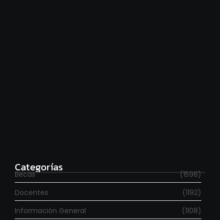
Estudia con beca en el Reino Unido
agosto 7, 2026
Categorías
Becas
(1598)
Docentes
(1192)
Información General
(1108)