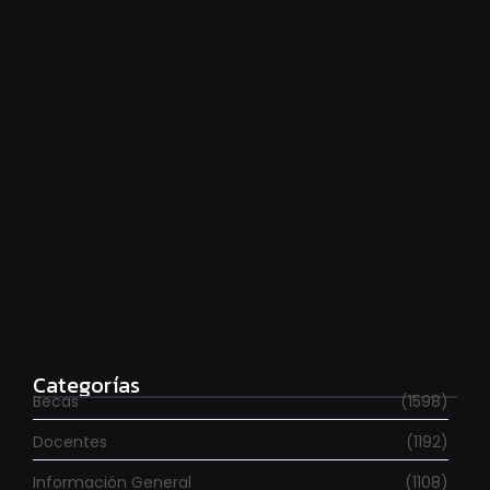
agosto 7, 2026
Estudia con beca en el Reino Unido
agosto 7, 2026
Categorías
Becas
(1598)
Docentes
(1192)
Información General
(1108)