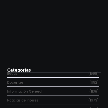
Estudia con beca en el Reino Unido
agosto 7, 2026
Categorías
Becas
(1598)
Docentes
(1192)
Información General
(1108)
Noticias de Interés
(1673)