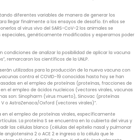
stando diferentes variables de manera de generar los
 llegar finalmente a los ensayos de desafío. En ellos se
ponerlos al virus vivo del SARS-CoV-2 los animales se
es especiales, genéticamente modificados y esperamos poder
condiciones de analizar la posibilidad de aplicar la vacuna
”, remarcaron los científicos de la UNLP.
 serán utilizados para la producción de la nueva vacuna con
las vacunas contra el COVID-19 conocidas hasta hoy se han
basadas en el empleo de proteínas (proteínas, fracciones de
 en el empleo de ácidos nucleicos (vectores virales, vacunas
as son: Sinopharm (virus muerto), Sinovac (proteínas
k V o AstraZenaca/Oxford (vectores virales)”.
 en el empleo de proteínas virales, específicamente
ículas. La proteína S se encuentra en la cubierta del virus y
adir las células blanco (células del epitelio nasal y pulmonar
e angiotensina 2 o ACE 2 e ingresa a la célula que le