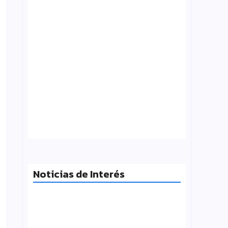
¿Qué es folklore?, Carlos Molinero
agosto 3, 2026
Noticias de Interés