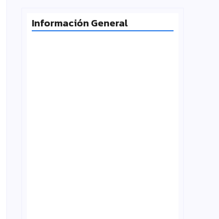
Información General
Radiografía de las juventudes
argentinas: un estudio sobre
expectativas, tecnología y participación
agosto 7, 2026