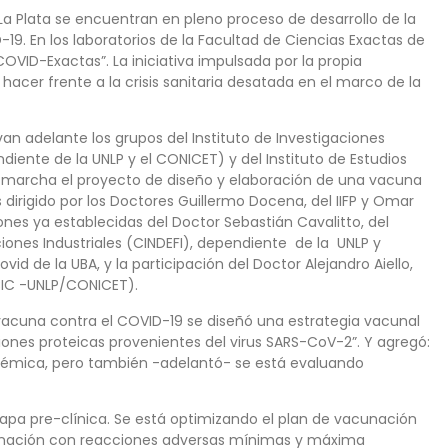
lata se encuentran en pleno proceso de desarrollo de la
9. En los laboratorios de la Facultad de Ciencias Exactas de
VID-Exactas”. La iniciativa impulsada por la propia
hacer frente a la crisis sanitaria desatada en el marco de la
evan adelante los grupos del Instituto de Investigaciones
diente de la UNLP y el CONICET) y del Instituto de Estudios
en marcha el proyecto de diseño y elaboración de una vacuna
s dirigido por los Doctores Guillermo Docena, del IIFP y Omar
ones ya establecidas del Doctor Sebastián Cavalitto, del
iones Industriales (CINDEFI), dependiente de la UNLP y
id de la UBA, y la participación del Doctor Alejandro Aiello,
CIC -UNLP/CONICET).
vacuna contra el COVID-19 se diseñó una estrategia vacunal
ones proteicas provenientes del virus SARS-CoV-2”. Y agregó:
stémica, pero también -adelantó- se está evaluando
etapa pre-clínica. Se está optimizando el plan de vacunación
cunación con reacciones adversas mínimas y máxima