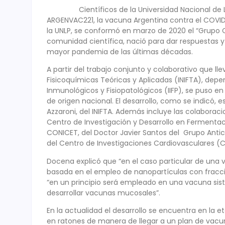
Científicos de la Universidad Nacional de La P
ARGENVAC221, la vacuna Argentina contra el COVID-1
la UNLP, se conformó en marzo de 2020 el “Grupo CO
comunidad científica, nació para dar respuestas y 
mayor pandemia de las últimas décadas.
A partir del trabajo conjunto y colaborativo que ll
Fisicoquímicas Teóricas y Aplicadas (INIFTA), depen
Inmunológicos y Fisiopatológicos (IIFP), se puso 
de origen nacional. El desarrollo, como se indicó, e
Azzaroni, del INIFTA. Además incluye las colaboraci
Centro de Investigación y Desarrollo en Fermentac
CONICET, del Doctor Javier Santos del Grupo Anticov
del Centro de Investigaciones Cardiovasculares (
Docena explicó que “en el caso particular de una 
basada en el empleo de nanopartículas con fracci
“en un principio será empleado en una vacuna si
desarrollar vacunas mucosales”.
En la actualidad el desarrollo se encuentra en la 
en ratones de manera de llegar a un plan de va