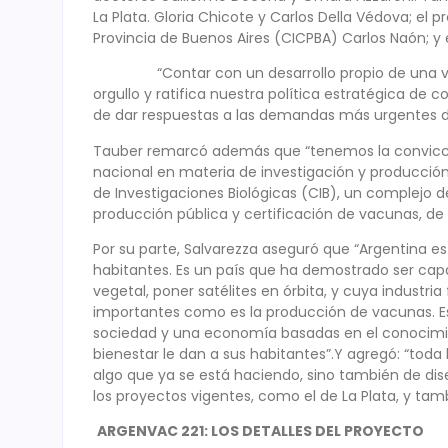
La Plata. Gloria Chicote y Carlos Della Védova; el 
Provincia de Buenos Aires (CICPBA) Carlos Naón; y 
“Contar con un desarrollo propio de una vacun
orgullo y ratifica nuestra política estratégica de 
de dar respuestas a las demandas más urgentes de 
Tauber remarcó además que “tenemos la convicción
nacional en materia de investigación y producció
de Investigaciones Biológicas (CIB), un complejo de
producción pública y certificación de vacunas, de c
Por su parte, Salvarezza aseguró que “Argentina es
habitantes. Es un país que ha demostrado ser capa
vegetal, poner satélites en órbita, y cuya industr
importantes como es la producción de vacunas. Est
sociedad y una economía basadas en el conocimie
bienestar le dan a sus habitantes”.Y agregó: “toda
algo que ya se está haciendo, sino también de dise
los proyectos vigentes, como el de La Plata, y tam
ARGENVAC 221: LOS DETALLES DEL PROYECTO