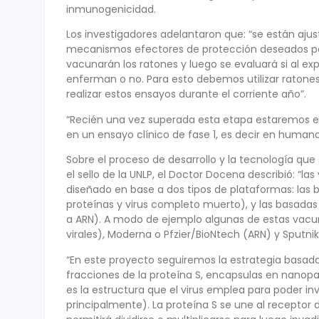
inmunogenicidad.
Los investigadores adelantaron que: “se están aju
mecanismos efectores de protección deseados para
vacunarán los ratones y luego se evaluará si al ex
enferman o no. Para esto debemos utilizar raton
realizar estos ensayos durante el corriente año”.
“Recién una vez superada esta etapa estaremos en 
en un ensayo clínico de fase 1, es decir en humanos
Sobre el proceso de desarrollo y la tecnología que
el sello de la UNLP, el Doctor Docena describió: “
diseñado en base a dos tipos de plataformas: las 
proteínas y virus completo muerto), y las basadas
a ARN). A modo de ejemplo algunas de estas vacun
virales), Moderna o Pfzier/BioNtech (ARN) y Sputni
“En este proyecto seguiremos la estrategia basada
fracciones de la proteína S, encapsulas en nanopart
es la estructura que el virus emplea para poder inv
principalmente). La proteína S se une al receptor d