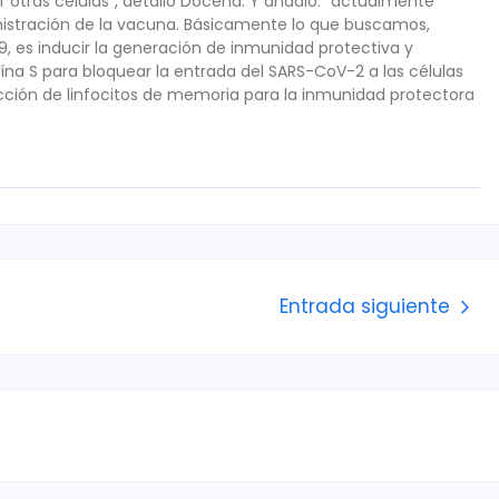
dir otras células”, detalló Docena. Y añadió: “actualmente
nistración de la vacuna. Básicamente lo que buscamos,
, es inducir la generación de inmunidad protectiva y
ína S para bloquear la entrada del SARS-CoV-2 a las células
ción de linfocitos de memoria para la inmunidad protectora
Entrada siguiente