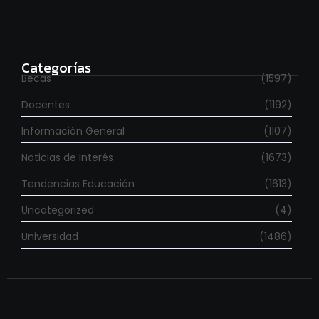
Para estudiar en España
agosto 6, 2026
Categorías
Becas
(1597)
Docentes
(1192)
Información General
(1107)
Noticias de Interés
(1673)
Tendencias Educación
(1613)
Uncategorized
(4)
Universidad
(1486)