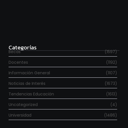
Para estudiar en España
agosto 6, 2026
Categorías
Becas
(1597)
Docentes
(1192)
Información General
(1107)
Noticias de Interés
(1673)
Tendencias Educación
(1613)
Uncategorized
(4)
Universidad
(1486)