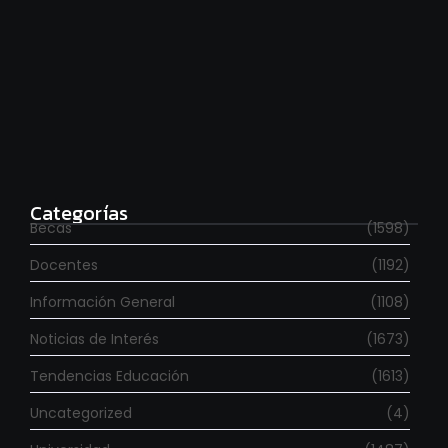
Estudia con beca en el Reino Unido
agosto 7, 2026
Categorías
Becas
(1598)
Docentes
(1192)
Información General
(1108)
Noticias de Interés
(1673)
Tendencias Educación
(1613)
Uncategorized
(4)