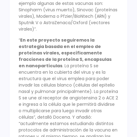
ejemplo algunas de estas vacunas son:
Sinopharm (virus muerto), Sinovac (proteínas
virales), Moderna o Pfzier/BioNtech (ARN) y
Sputnik V o AstraZenaca/Oxford (vectores
virales)”.
“
En este proyecto seguiremos la
estrategia basada en el empleo de
proteínas virales, específicamente
fracciones de la proteína S, encapsulas
en nanopartículas
. La proteína S se
encuentra en la cubierta del virus y es la
estructura que el virus emplea para poder
invadir las células blanco (células del epitelio
nasal y pulmonar principalmente). La proteína
S se une al receptor de angiotensina 2 o ACE 2
e ingresa a la célula que le permitirá dividirse
o multiplicarse para luego invadir otras
células”, detalló Docena. Y añadió:
“actualmente estamos estudiando distintos
protocolos de administración de la vacuna en
ratones y, al mismo tiempo, se analizan las