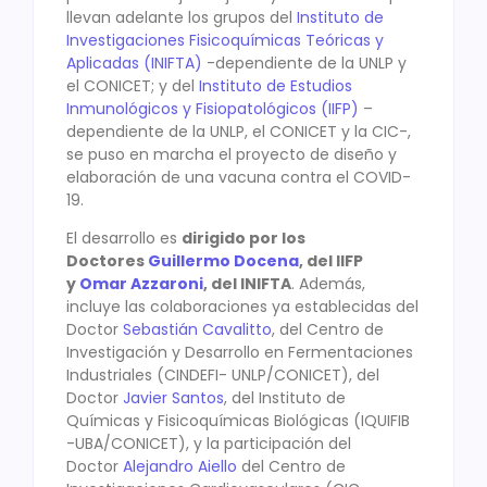
llevan adelante los grupos del
Instituto de
Investigaciones Fisicoquímicas Teóricas y
Aplicadas (INIFTA)
-dependiente de la UNLP y
el CONICET; y del
Instituto de Estudios
Inmunológicos y Fisiopatológicos (IIFP)
–
dependiente de la UNLP, el CONICET y la CIC-,
se puso en marcha el proyecto de diseño y
elaboración de una vacuna contra el COVID-
19.
El desarrollo es
dirigido por los
Doctores
Guillermo Docena
, del IIFP
y
Omar Azzaroni
, del INIFTA
. Además,
incluye las colaboraciones ya establecidas del
Doctor
Sebastián Cavalitto
, del Centro de
Investigación y Desarrollo en Fermentaciones
Industriales (CINDEFI- UNLP/CONICET), del
Doctor
Javier Santos
, del Instituto de
Químicas y Fisicoquímicas Biológicas (IQUIFIB
-UBA/CONICET), y la participación del
Doctor
Alejandro Aiello
del Centro de