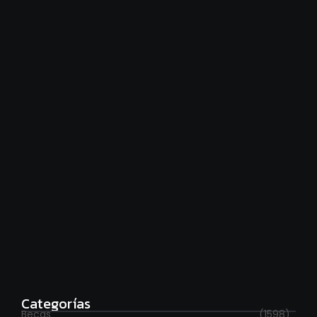
Financiamiento universitario: hay que cumplir la ley
agosto 7, 2026
Estudia con beca en el Reino Unido
agosto 7, 2026
Categorías
Becas
(1598)