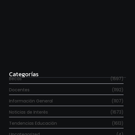
Para estudiar en España
agosto 6, 2026
Categorías
Becas
(1597)
Docentes
(1192)
Información General
(1107)
Noticias de Interés
(1673)
Tendencias Educación
(1613)
Uncategorized
(4)