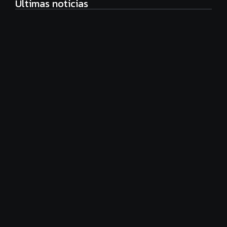
Ultimas noticias
Eco Manager, nueva carrera universitaria
agosto 6, 2026