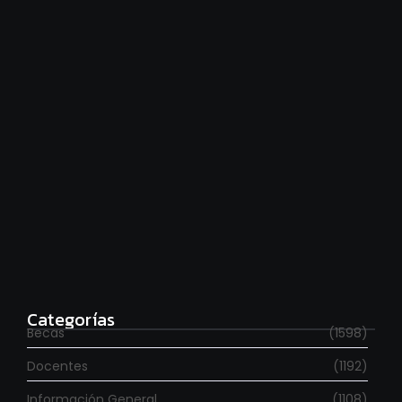
agosto 7, 2026
Estudia con beca en el Reino Unido
agosto 7, 2026
Categorías
Becas
(1598)
Docentes
(1192)
Información General
(1108)