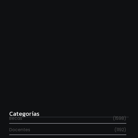
Financiamiento universitario: hay que cumplir la ley
agosto 7, 2026
Estudia con beca en el Reino Unido
agosto 7, 2026
Categorías
Becas
(1598)
Docentes
(1192)