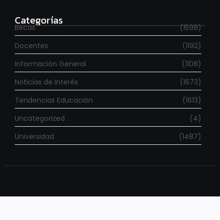
agosto 7, 2026
Categorías
Becas
(1598)
Docentes
(1192)
Información General
(1108)
Noticias de Interés
(1673)
Tendencias Educación
(1613)
Uncategorized
(4)
Universidad
(1487)