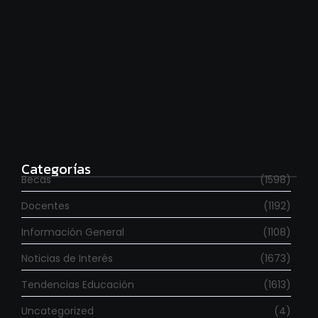
Estudia con beca en el Reino Unido
agosto 7, 2026
Categorías
Becas
(1598)
Docentes
(1192)
Información General
(1108)
Noticias de Interés
(1673)
Tendencias Educación
(1613)
Uncategorized
(4)