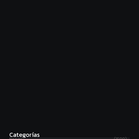
Financiamiento universitario: hay que cumplir la ley
agosto 7, 2026
Estudia con beca en el Reino Unido
agosto 7, 2026
Categorías