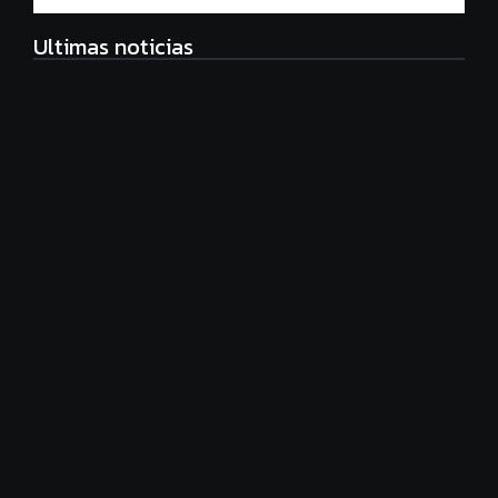
Ultimas noticias
Radiografía de las juventudes argentinas: un estudio
sobre expectativas, tecnología y participación
agosto 7, 2026