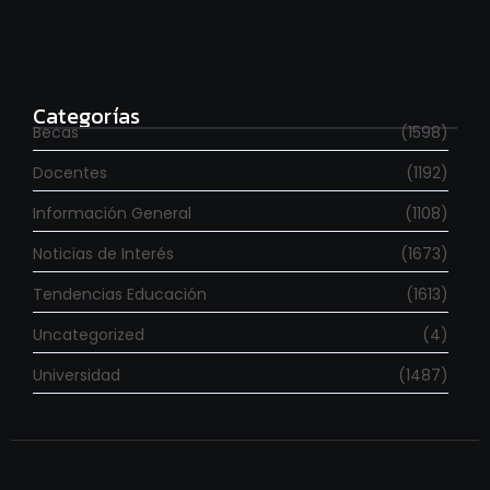
Estudia con beca en el Reino Unido
agosto 7, 2026
Categorías
Becas
(1598)
Docentes
(1192)
Información General
(1108)
Noticias de Interés
(1673)
Tendencias Educación
(1613)
Uncategorized
(4)
Universidad
(1487)