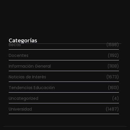
Estudia con beca en el Reino Unido
agosto 7, 2026
Categorías
Becas
(1598)
Docentes
(1192)
Información General
(1108)
Noticias de Interés
(1673)
Tendencias Educación
(1613)
Uncategorized
(4)
Universidad
(1487)