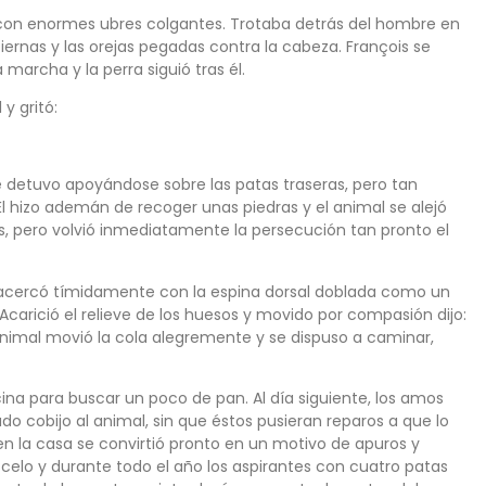
, con enormes ubres colgantes. Trotaba detrás del hombre en
iernas y las orejas pegadas contra la cabeza. François se
 marcha y la perra siguió tras él.
y gritó:
se detuvo apoyándose sobre las patas traseras, pero tan
. Él hizo ademán de recoger unas piedras y el animal se alejó
s, pero volvió inmediatamente la persecución tan pronto el
se acercó tímidamente con la espina dorsal doblada como un
 Acarició el relieve de los huesos y movido por compasión dijo:
 animal movió la cola alegremente y se dispuso a caminar,
ocina para buscar un poco de pan. Al día siguiente, los amos
o cobijo al animal, sin que éstos pusieran reparos a que lo
en la casa se convirtió pronto en un motivo de apuros y
celo y durante todo el año los aspirantes con cuatro patas