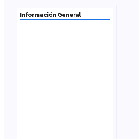
Información General
Milei desafía la Corte y las
universidades vuelven a la calle
agosto 4, 2026