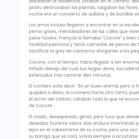
asediaban la residencia. Estaban en el camino, dela
jardín, destrozaban las plantas, rasgaban las flores
noche era un concierto de aullidos y de batallas sin
Los amos incluso llegaron a encontrar en la escale
perros grises, merodeadores de las calles que viv
pelos rizados. François la llamaba “Cocote” y bie
facilidad pasmosa y tenía camadas de perros de t
sacrificar la grey de cachorros ahogando a los pe
Cocote, con el tiempo, había llegado a ser enorme
inflado debajo del cual sus largas ubres, sacudié
extenuaba tras caminar diez minutos.
El cochero solía decir: “Es un buen animal, pero a f
quejaba a diario, la cocinera hacía otro tanto, pue
el arcón del carbón; robaban todo lo que se encontr
de Cocote.
El criado, desesperado, gimió, pero tuvo que obede
deseaba. Durante varios días anduvo intentando per
lejos en el cabestrante de su coche, pero una vez
su barriga que se caía, volvía siempre a acostarse