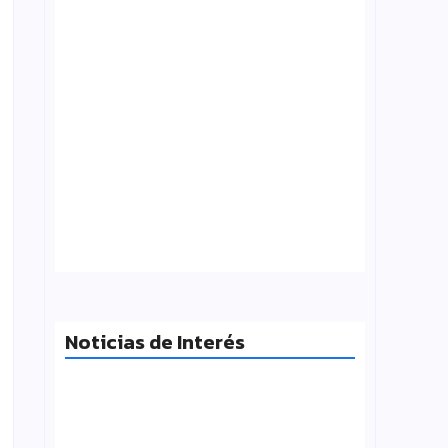
Tensión con el Gobierno: CTERA va al
paro el 3 de agosto por el FONID y los
salarios
julio 31, 2026
Noticias de Interés