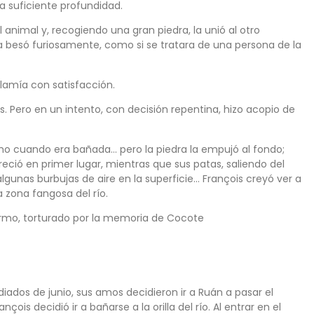
a suficiente profundidad.
 animal y, recogiendo una gran piedra, la unió al otro
la besó furiosamente, como si se tratara de una persona de la
 lamía con satisfacción.
as. Pero en un intento, con decisión repentina, hizo acopio de
o cuando era bañada… pero la piedra la empujó al fondo;
ció en primer lugar, mientras que sus patas, saliendo del
gunas burbujas de aire en la superficie… François creyó ver a
 zona fangosa del río.
ermo, torturado por la memoria de Cocote
dos de junio, sus amos decidieron ir a Ruán a pasar el
s decidió ir a bañarse a la orilla del río. Al entrar en el