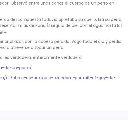
dedor. Observó entre unas cañas el cuerpo de un perro en
cuerda descompuesta todavía apretaba su cuello. Era su perra,
esenta millas de París. Él seguía de pie, con el agua hasta las
gro.
ar al azar, con la cabeza perdida. Vagó todo el día y perdió
ió a atreverse a tocar un perro.
ito: es verdadera, enteramente verdadera.
ia-de-un-perro/
com/es/obras-de-arte/eric-ezendam-portrait-of-guy-de-