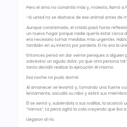
Pero el amo no consintió más y, molesto, llamó a F
-Si usted no se deshace de ese animal antes de m
Aunque consternado, el criado pasó horas reflexio
un nuevo hogar porque nadie quería estar cerca d
era necesario tomar medidas más urgentes. Había
también en su intento por perderla. El río era la ún
Entonces pensó en dar veinte peniques a alguien p
sobrevino un agudo dolor, ya que otra persona tal v
tanto decidió realizar la ejecución él mismo.
Esa noche no pudo dormir.
Al amanecer se levantó y, tomando una fuerte cue
lentamente, sacudió su rabo y estiró sus miembro
Él se sentó y, subiéndola a sus rodillas, la acarició 
“Vamos”. La perra agitó la cola creyendo que iba a
Llegaron al río.