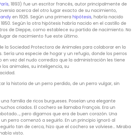
París
, 1893) fue un escritor francés, autor principalmente de
roversia acerca del otro lugar exacto de su nacimiento,
mandy
en 1926. Según una primera
hipótesis
, habría nacido
1850. Según la otra hipótesis habría nacido en el castillo de
etros de Dieppe, como establece su partida de nacimiento. No
lugar de nacimiento fue este último.
 la Sociedad Protectora de Animales para colaborar en la
 Sería una especie de hogar y un refugio, donde los perros
o en vez del nudo corredizo que la administración les tiene
 los animales, su inteligencia, su
acidad.
 la historia de un perro perdido, de un perro vulgar, sin
ivía una familia de ricos burgueses. Poseían una elegante
muchos criados. El cochero se llamaba François. Era un
 embotado…, pero digamos que era de buen corazón. Una
un perro comenzó a seguirlo. En un principio ignoró al
seguirlo tan de cerca, hizo que el cochero se volviese… Miraba
abía visto.