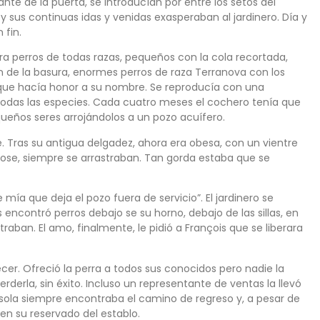
nte de la puerta, se introducían por entre los setos del
 y sus continuas idas y venidas exasperaban al jardinero. Día y
 fin.
ra perros de todas razas, pequeños con la cola recortada,
en de la basura, enormes perros de raza Terranova con los
n que hacía honor a su nombre. Se reproducía con una
odas las especies. Cada cuatro meses el cochero tenía que
queños seres arrojándolos a un pozo acuífero.
. Tras su antigua delgadez, ahora era obesa, con un vientre
ndose, siempre se arrastraban. Tan gorda estaba que se
e mía que deja el pozo fuera de servicio”. El jardinero se
s encontró perros debajo se su horno, debajo de las sillas, en
aban. El amo, finalmente, le pidió a François que se liberara
cer. Ofreció la perra a todos sus conocidos pero nadie la
derla, sin éxito. Incluso un representante de ventas la llevó
 sola siempre encontraba el camino de regreso y, a pesar de
 en su reservado del establo.