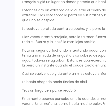
François eligió un lugar en donde parecía que habí
Entonces ató un extremo de la cuerda al cuello del
extremo. Tras esto tomó la perra en sus brazos y 
que uno se despide.
La sostuvo apretada contra su pecho, y la perra lo
Diez veces intentó arrojarla, pero le faltaron fuerz
toda su fuerza y la lanzó lo más lejos posible.
Flotó un segundo, luchando, intentando nadar com
tenía una mirada de angustia y su cabeza desapare
agua, todavía se agitaban. Entonces aparecieron al
la perra un instante cuando el cauce torcía en una
Casi se vuelve loco y durante un mes estuvo enf
La había ahogado hacia finales de abril.
Tras un largo tiempo, se recobró
Finalmente apenas pensaba en ello cuando, a media
verano. Una mañana, como hacía mucho calor, Françoi