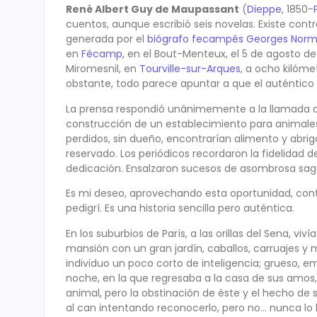
René Albert Guy de Maupassant
(
Dieppe
, 1850-
cuentos, aunque escribió seis novelas. Existe cont
generada por el
biógrafo
fecampés
Georges Nor
en
Fécamp
, en el Bout-Menteux, el 5 de agosto de 
Miromesnil, en
Tourville-sur-Arques
, a ocho kilóm
obstante, todo parece apuntar a que el auténtico 
La prensa respondió unánimemente a la llamada de
construcción de un establecimiento para animales.
perdidos, sin dueño, encontrarían alimento y abrig
reservado. Los periódicos recordaron la fidelidad de
dedicación. Ensalzaron sucesos de asombrosa sag
Es mi deseo, aprovechando esta oportunidad, contar
pedigrí. Es una historia sencilla pero auténtica.
En los suburbios de París, a las orillas del Sena, v
mansión con un gran jardín, caballos, carruajes y 
individuo un poco corto de inteligencia; grueso,
noche, en la que regresaba a la casa de sus amos, 
animal, pero la obstinación de éste y el hecho de 
al can intentando reconocerlo, pero no… nunca lo h