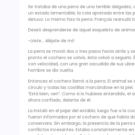
Se trataba de una perra de una terrible delgadez
un estado lamentable; la cola apretada entre las p
detuvo. Lo mismo hizo la perra. François reanudó la
Deseó desprenderse de aquel esqueleto de animal 
-¡Vete… Aléjate de mí!
La perra se movió dos o tres pasos hacia atrás y 
pronto el cochero se volvió, ésta volvió a seguirlo
con velocidad, con una gran sacudida de sus ubre
hombre se dio vuelta.
Entonces el cochero llamó a la perra. El animal 
círculo y todas las costillas marcándose en la piel.
“Está bien, ven”. Como si lo hubiese entendido, el
ahora confiado, delante de él.
La instaló en el pajar del establo; luego fue a la c
fueron informados por el cochero de que había dad
conservara. Sin embargo, la presencia de la perra 
conflictos incesantes. Estaba constantemente en 