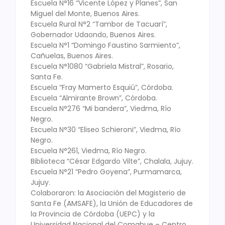
Escuela N°16 “Vicente López y Planes”, San
Miguel del Monte, Buenos Aires.
Escuela Rural N°2 “Tambor de Tacuarí”,
Gobernador Udaondo, Buenos Aires.
Escuela N°1 “Domingo Faustino Sarmiento”,
Cañuelas, Buenos Aires.
Escuela N°1080 “Gabriela Mistral”, Rosario,
Santa Fe.
Escuela “Fray Mamerto Esquiú”, Córdoba.
Escuela “Almirante Brown”, Córdoba.
Escuela N°276 “Mi bandera”, Viedma, Río
Negro.
Escuela N°30 “Eliseo Schieroni”, Viedma, Río
Negro.
Escuela N°261, Viedma, Río Negro.
Biblioteca “César Edgardo Vilte”, Chalala, Jujuy.
Escuela N°21 “Pedro Goyena”, Purmamarca,
Jujuy.
Colaboraron: la Asociación del Magisterio de
Santa Fe (AMSAFE), la Unión de Educadores de
la Provincia de Córdoba (UEPC) y la
Universidad Nacional del Comahue – Centro