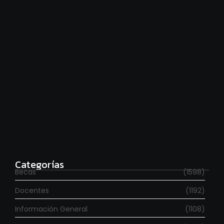
Estudia con beca en el Reino Unido
agosto 7, 2026
Categorías
Becas
(1598)
Docentes
(1192)
Información General
(1108)